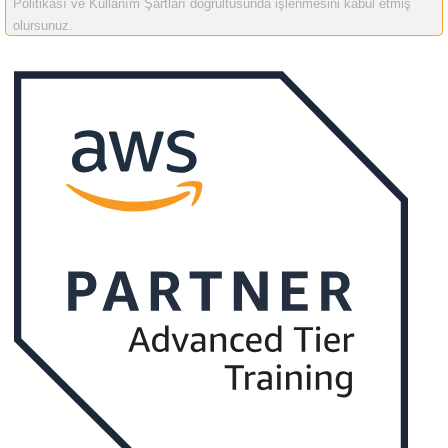
Politikası ve Kullanım Şartları doğrultusunda işlenmesini kabul etmiş
olursunuz.