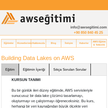
info@awsegitimi.com
+90 850 840 45 25
AWS Eğitim
Eğitimler
Hizmetlerimiz
Hakkımızda
Blog
İletişim
Haberler
& Yetkinlik
Building Data Lakes on AWS
Eğitim
Eğitimin İçeriği
Sıkça Sorulan Sorular
KURSUN TANIMI
Bu bir günlük ileri düzey eğitimde, AWS servisleriyle
sunucusuz bir data lake çözümü tasarlamayı,
oluşturmayı ve çalıştırmayı öğreneceksiniz. Bu kurs,
herhangi bir veri kaynağından büyük ölçekte veri